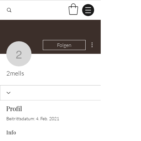
Weitere Optionen
Folgen
2mells
2mells
Profil
Beitrittsdatum: 4. Feb. 2021
Info