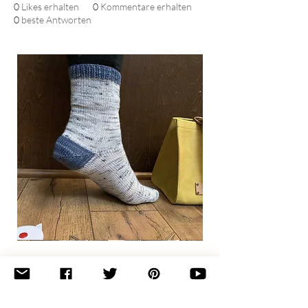
0
Likes erhalten
0
Kommentare erhalten
0
beste Antworten
Basic
Toe-
Up
Adult
Socks
Join the newsletter 