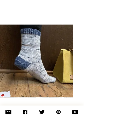
Basic
Toe-
Up
Adult
Socks