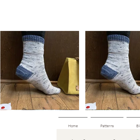
Basic
Basic
Toe-
Toe-
Schnellansicht
Schnellansicht
Up
Up
Adult
Kids
Socks
Socks
Home
Patterns
Bl