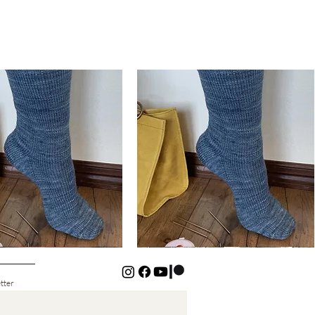
Basic
Cuff-
Schnellansicht
Schnellansicht
Down
Kids
Socks
tter