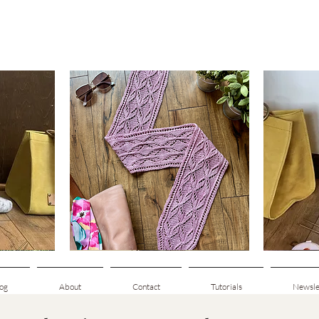
Clematis
Basic
Scarf
Cuff-
Schnellansicht
Down
Adult
Socks
og
About
Contact
Tutorials
Newsle