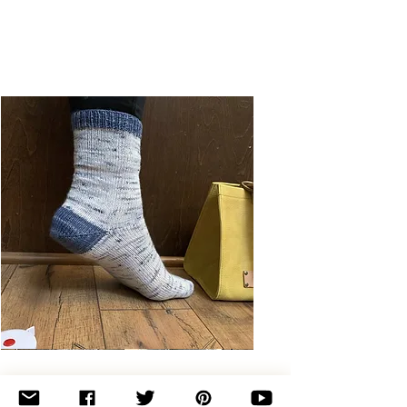
Basic
Toe-
Up
Adult
Socks