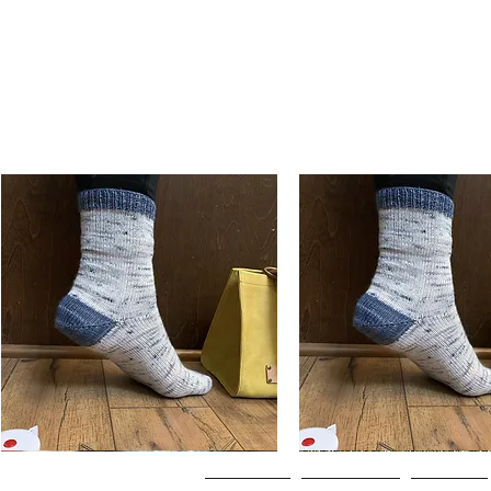
Basic
Basic
Toe-
Toe-
Schnellansicht
Schnellansicht
Up
Up