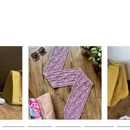
Clematis
Basic
Scarf
Cuff-
Schnellansicht
Down