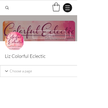
Weitere Optionen
Folgen
Liz Colorful Eclectic