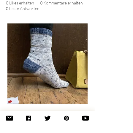
0
Likes erhalten
0
Kommentare erhalten
0
beste Antworten
Basic
Toe-
Up
Adult
Socks
Join the newsletter 