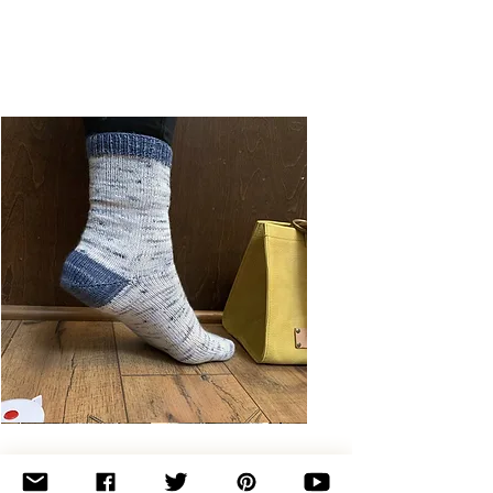
Basic
Toe-
Up
Adult
Socks