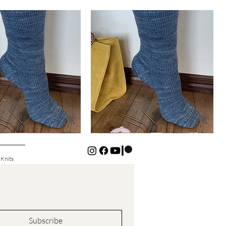
Basic
Cuff-
Schnellansicht
Schnellansicht
Down
Kids
Socks
 Knits
Subscribe