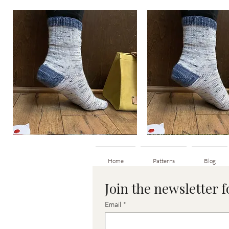
Basic
Basic
Toe-
Toe-
Schnellansicht
Schnellansich
Up
Up
Adult
Kids
Socks
Socks
Home
Patterns
Blog
Join the newsletter 
Email
*