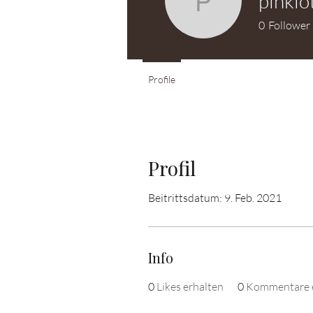
pinkl
pinklotus
0
Follower
Profile
Profil
Beitrittsdatum: 9. Feb. 2021
Info
0
Likes erhalten
0
Kommentare e