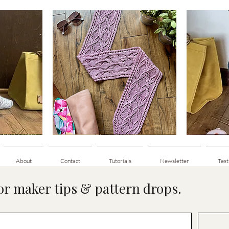
Clematis
Basic
Scarf
Cuff-
t
Schnellansicht
Down
Adult
Socks
About
Contact
Tutorials
Newsletter
Test
for maker tips & pattern drops.