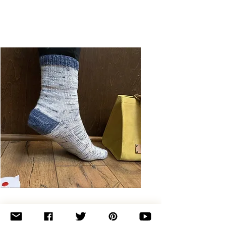
Basic
Toe-
Up
Adult
Socks