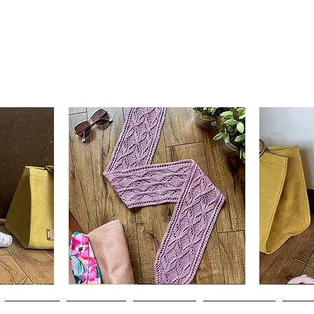
Clematis
Basic
Scarf
Cuff-
Schnellansicht
Down
Adult