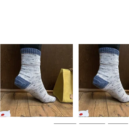
Basic
Basic
Toe-
Toe-
Schnellansicht
Schnellansicht
Up
Up
Adult
Kids