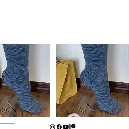
Basic
Cuff-
Schnellansicht
Schnellansicht
Down
Kids