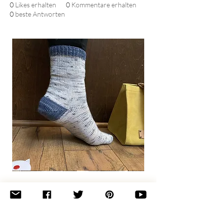
0
Likes erhalten
0
Kommentare erhalten
0
beste Antworten
Basic
Toe-
Up
Adult
Socks
Join the newsletter 