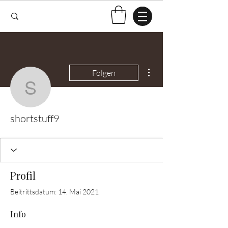
Weitere Optionen
Folgen
shortstuff9
shortstuff9
Profil
Beitrittsdatum: 14. Mai 2021
Info