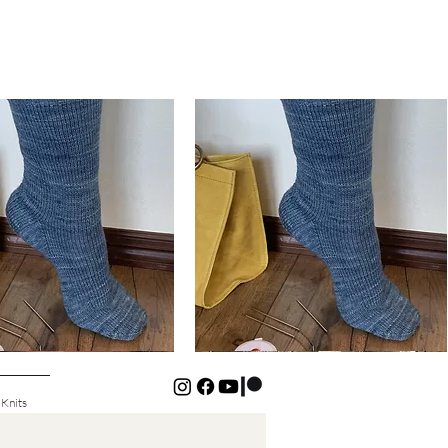
Basic
Cuff-
Schnellansicht
Schnellansicht
Down
Kids
Socks
 Knits