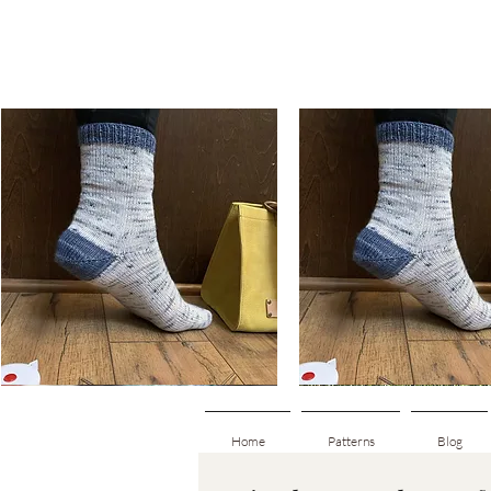
Basic
Basic
Toe-
Toe-
Schnellansicht
Schnellansicht
Up
Up
Adult
Kids
Socks
Socks
Home
Patterns
Blog