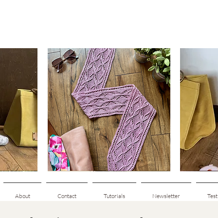
Clematis
Basic
Scarf
Cuff-
Schnellansicht
Down
Adult
Socks
About
Contact
Tutorials
Newsletter
Test