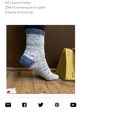
62
Likes erhalten
296
Kommentare erhalten
0
beste Antworten
Basic
Toe-
Up
Adult
Socks
Join the newsletter 