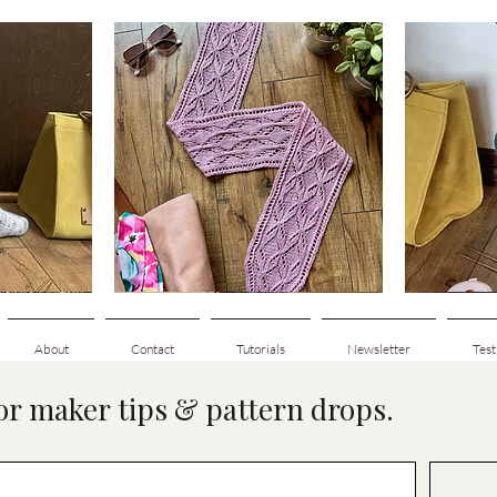
Clematis
Basic
Scarf
Cuff-
e
Aperçu rapide
Down
Adult
Socks
About
Contact
Tutorials
Newsletter
Test
for maker tips & pattern drops.