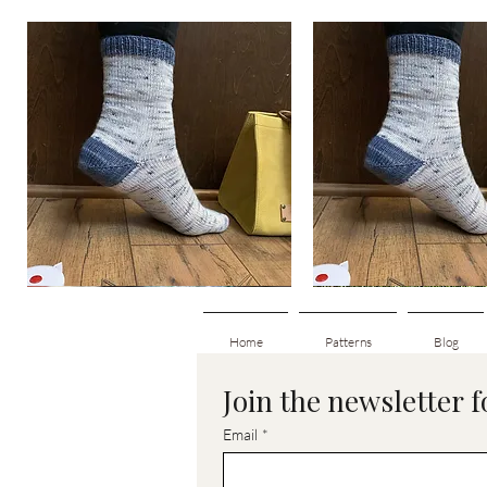
Basic
Basic
Toe-
Toe-
Aperçu rapide
Aperçu rapid
Up
Up
Adult
Kids
Socks
Socks
Home
Patterns
Blog
Join the newsletter 
Email
*