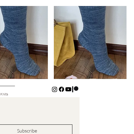
Basic
Cuff-
Aperçu rapide
Aperçu rapide
Down
Kids
Socks
 Knits
Subscribe