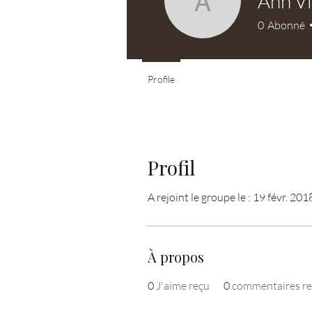
Ann Vi
Ann Vidol
0
Abonné
Profile
Profil
A rejoint le groupe le : 19 févr. 201
À propos
0
J'aime reçu
0
commentaires re