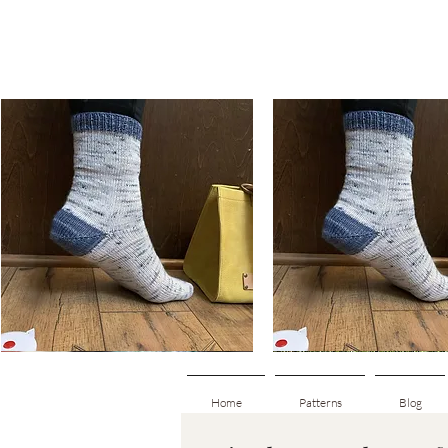
Basic
Basic
Toe-
Toe-
Aperçu rapide
Aperçu rapide
Up
Up
Adult
Kids
Socks
Socks
Home
Patterns
Blog