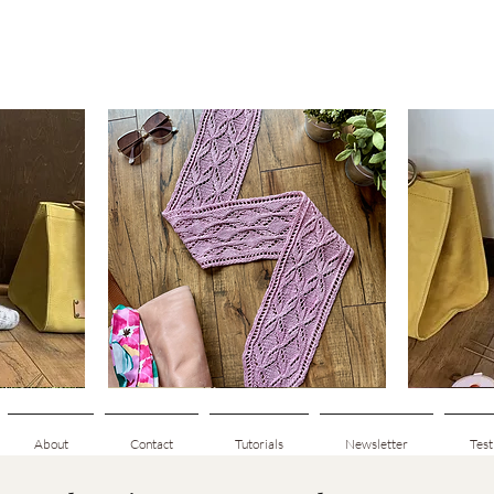
Clematis
Basic
Scarf
Cuff-
Aperçu rapide
Down
Adult
Socks
About
Contact
Tutorials
Newsletter
Test