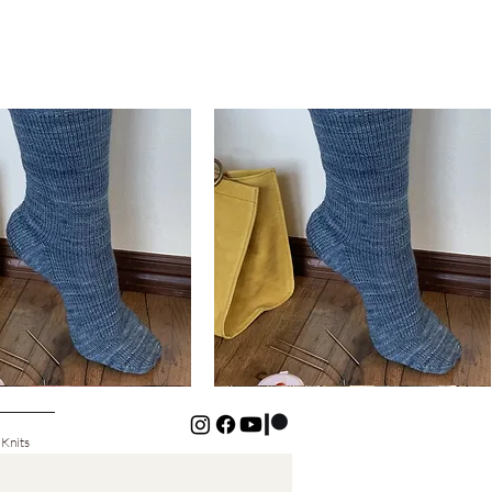
Basic
Cuff-
Aperçu rapide
Aperçu rapide
Down
Kids
Socks
 Knits