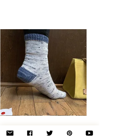
Basic
Toe-
Up
Adult
Socks