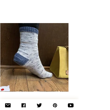
Basic
Toe-
Up
Adult
Socks