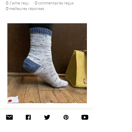
0
J'aime reçu
0
commentaires reçus
0
meilleures réponses
Basic
Toe-
Up
Adult
Socks
Join the newsletter 