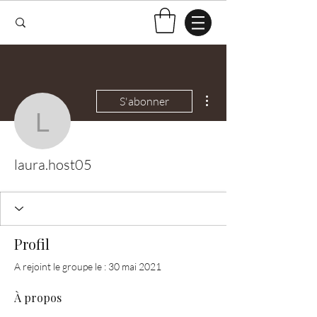
Plus d'actions
S'abonner
laura.host05
laura.host05
Profil
A rejoint le groupe le : 30 mai 2021
À propos