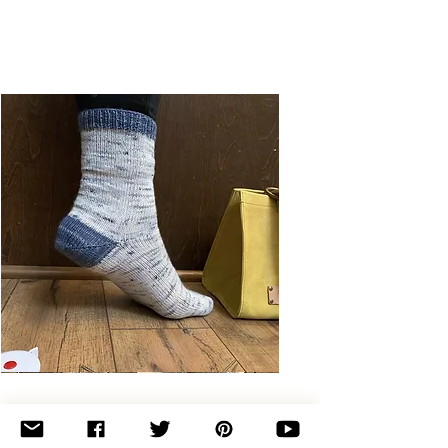
Basic
Toe-
Up
Adult
Socks