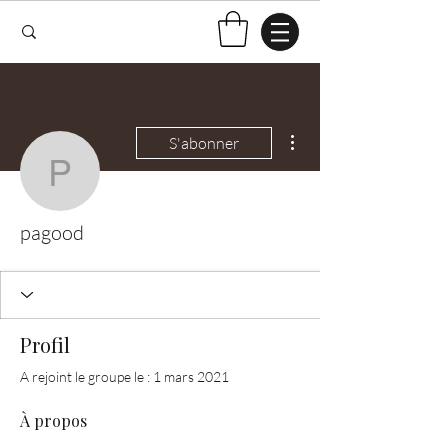
Plus d'actions
S'abonner
pagood
pagood
Profil
A rejoint le groupe le : 1 mars 2021
À propos