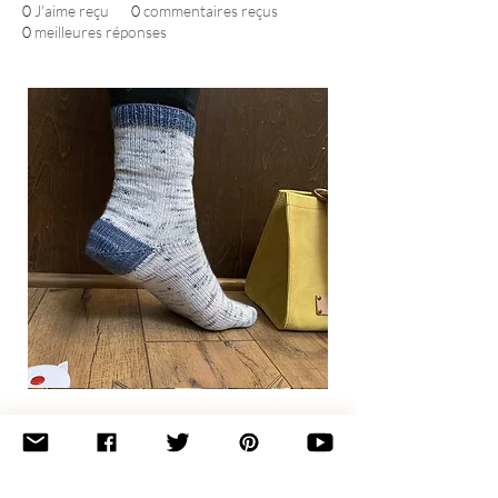
0
J'aime reçu
0
commentaires reçus
0
meilleures réponses
Basic
Toe-
Up
Adult
Socks
Join the newsletter 