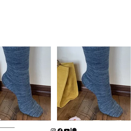
Basic
Cuff-
Aperçu rapide
Aperçu rapide
Down