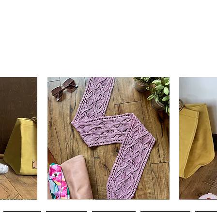
Clematis
Basic
Scarf
Cuff-
Aperçu rapide
Down