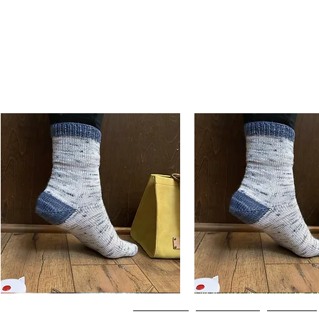
Basic
Basic
Toe-
Toe-
Aperçu rapide
Aperçu rapide
Up
Up