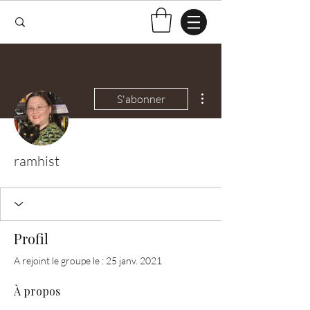
Plus d'actions
S'abonner
ramhist
Profil
A rejoint le groupe le : 25 janv. 2021
À propos