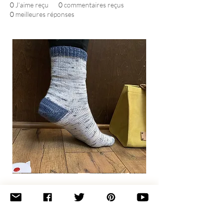
0
J'aime reçu
0
commentaires reçus
0
meilleures réponses
Basic
Toe-
Up
Adult
Socks
Join the newsletter 