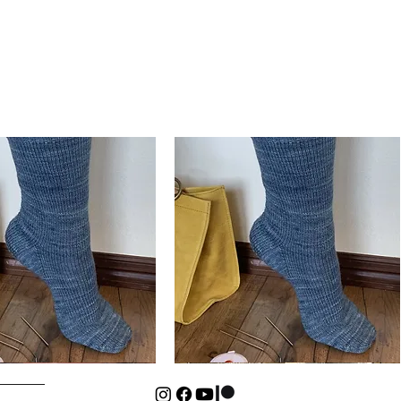
Basic
Cuff-
Aperçu rapide
Aperçu rapide
Down
Kids