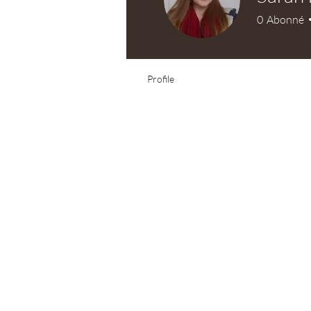
0
Abonné
Test Knitter!
Profile