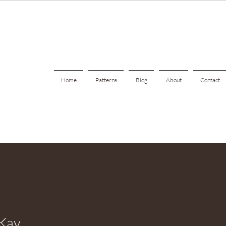
Home
Patterns
Blog
About
Contact
 Kay