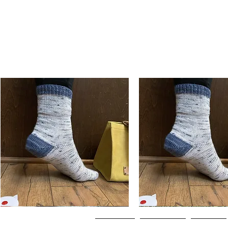
Basic
Basic
Toe-
Toe-
Aperçu rapide
Aperçu rapide
Up
Up
Adult
Kids