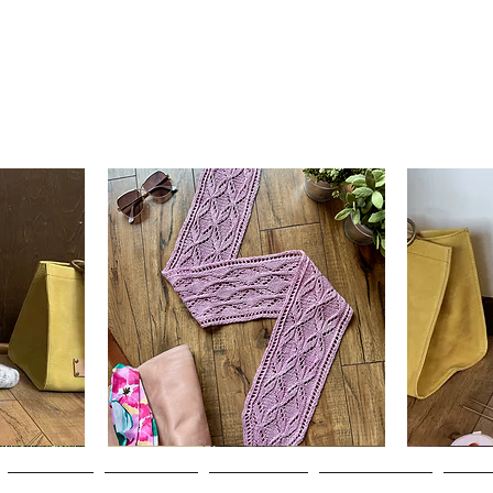
Clematis
Basic
Scarf
Cuff-
Aperçu rapide
Down
Adult