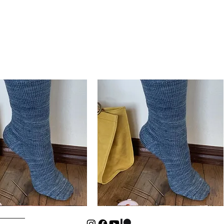
Basic
Cuff-
Aperçu rapide
Aperçu rapide
Down