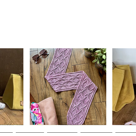
Clematis
Basic
Scarf
Cuff-
Aperçu rapide
Down