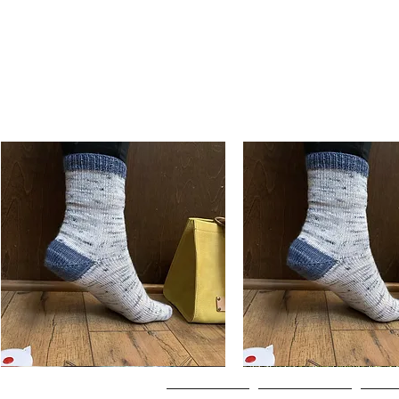
Basic
Basic
Toe-
Toe-
Aperçu rapide
Aperçu rapide
Up
Up