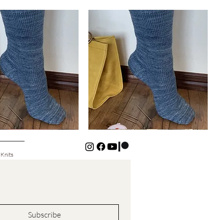
Basic
Cuff-
Aperçu rapide
Aperçu rapide
Down
Kids
Socks
 Knits
Subscribe