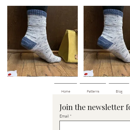
Basic
Basic
Toe-
Toe-
Aperçu rapide
Aperçu rapid
Up
Up
Adult
Kids
Socks
Socks
Home
Patterns
Blog
Join the newsletter 
Email
*