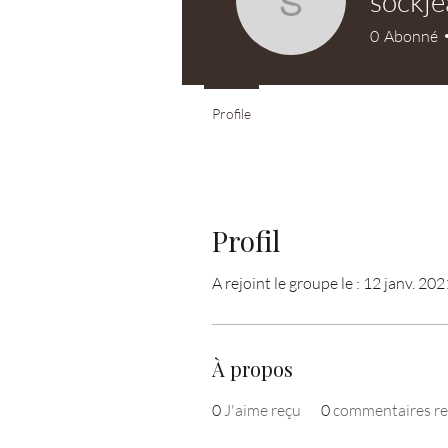
sockje
sockjean
0
Abonné
Profile
Profil
A rejoint le groupe le : 12 janv. 202
À propos
0
J'aime reçu
0
commentaires re