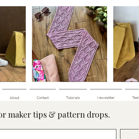
Clematis
Basic
Scarf
Cuff-
e
Aperçu rapide
Down
Adult
Socks
About
Contact
Tutorials
Newsletter
Test
for maker tips & pattern drops.