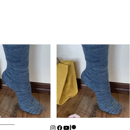
Basic
Cuff-
Aperçu rapide
Aperçu rapide
Down
Kids