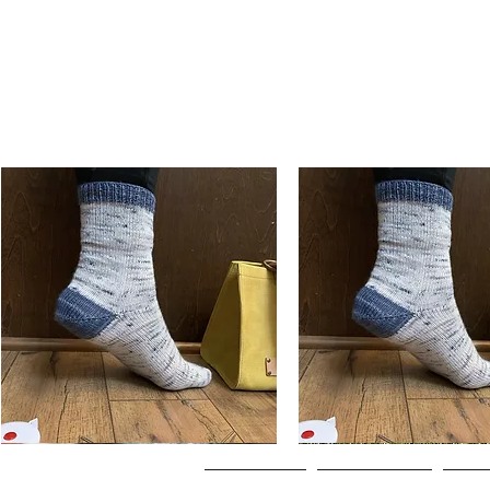
Basic
Basic
Toe-
Toe-
Aperçu rapide
Aperçu rapide
Up
Up
Adult
Kids