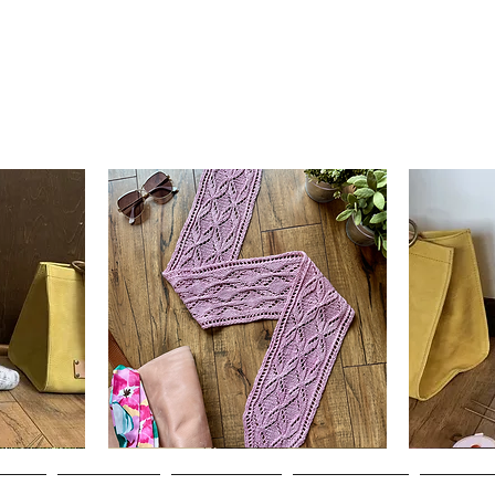
Clematis
Basic
Scarf
Cuff-
Aperçu rapide
Down
Adult