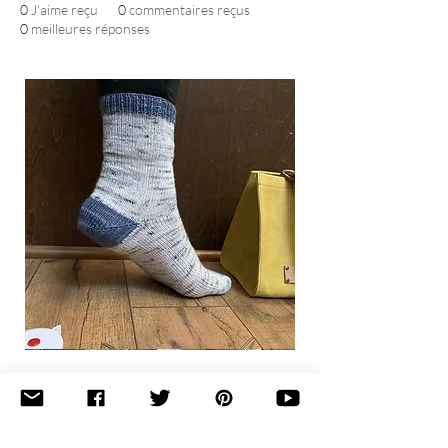
0
J'aime reçu
0
commentaires reçus
0
meilleures réponses
Basic
Toe-
Up
Adult
Socks
Join the newsletter 