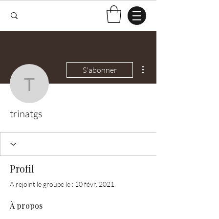
Plus d'actions
S'abonner
trinatgs
trinatgs
Profil
A rejoint le groupe le : 10 févr. 2021
À propos