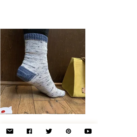
Basic
Toe-
Up
Adult
Socks