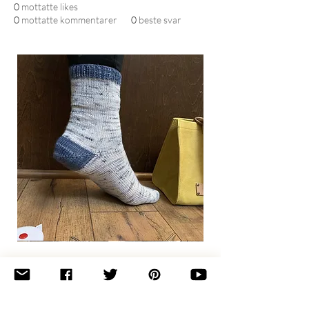
0
mottatte likes
0
mottatte kommentarer
0
beste svar
Basic
Toe-
Up
Adult
Socks
Join the newsletter 