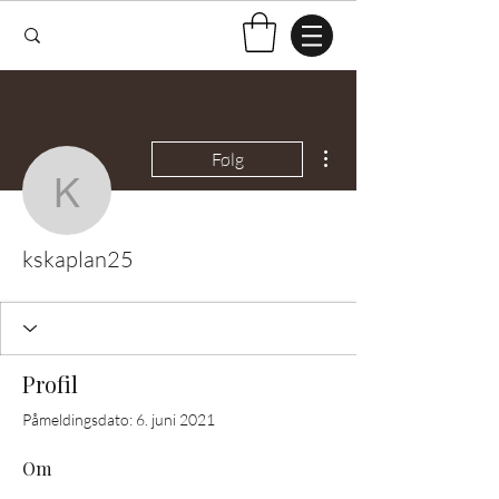
Flere handlinger
Følg
kskaplan25
kskaplan25
Profil
Påmeldingsdato: 6. juni 2021
Om