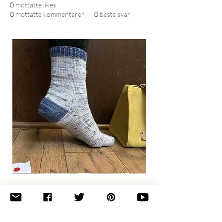
0
mottatte likes
0
mottatte kommentarer
0
beste svar
Basic
Toe-
Up
Adult
Socks
Join the newsletter 