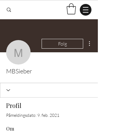
Flere handlinger
Følg
MBSieber
MBSieber
Profil
Påmeldingsdato: 9. feb. 2021
Om