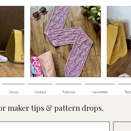
Clematis
Basic
Scarf
Cuff-
g
Hurtigvisning
Down
Adult
Socks
About
Contact
Tutorials
Newsletter
Test
for maker tips & pattern drops.