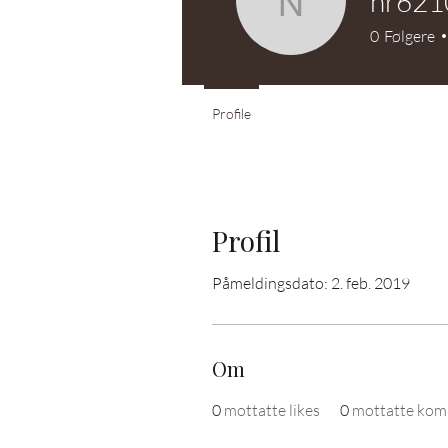
nr621
nr6210
0
Følgere
Profile
Profil
Påmeldingsdato: 2. feb. 2019
Om
0
mottatte likes
0
mottatte kom