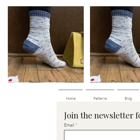
Basic
Basic
Toe-
Toe-
Hurtigvisning
Hurtigvisnin
Up
Up
Adult
Kids
Socks
Socks
Home
Patterns
Blog
Join the newsletter 
Email
*