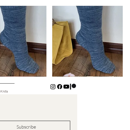
Basic
Cuff-
Hurtigvisning
Hurtigvisning
Down
Kids
Socks
 Knits
Subscribe