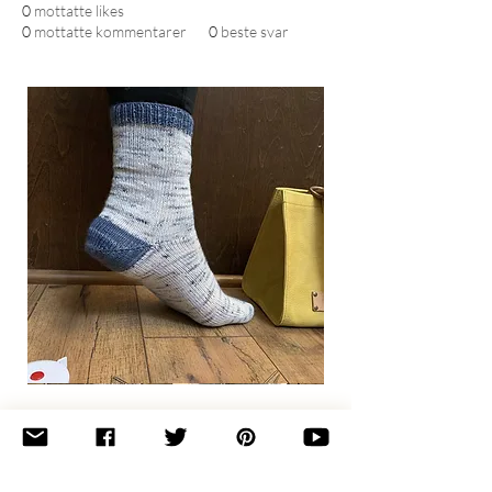
0
mottatte likes
0
mottatte kommentarer
0
beste svar
Basic
Toe-
Up
Adult
Socks
Join the newsletter 