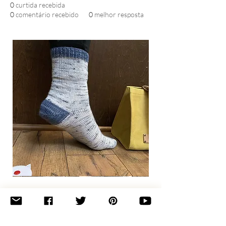
0
curtida recebida
0
comentário recebido
0
melhor resposta
Basic
Toe-
Up
Adult
Socks
Join the newsletter 