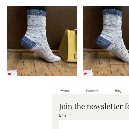
Basic
Basic
Toe-
Toe-
Visualização rápida
Visualização rá
Up
Up
Adult
Kids
Socks
Socks
Home
Patterns
Blog
Join the newsletter 
Email
*