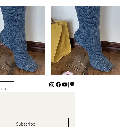
Basic
Cuff-
ualização rápida
Visualização rápida
Down
Kids
Socks
 Knits
Subscribe