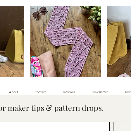
Clematis
Basic
Scarf
Cuff-
pida
Visualização rápida
Vis
Down
Adult
Socks
About
Contact
Tutorials
Newsletter
Test
for maker tips & pattern drops.