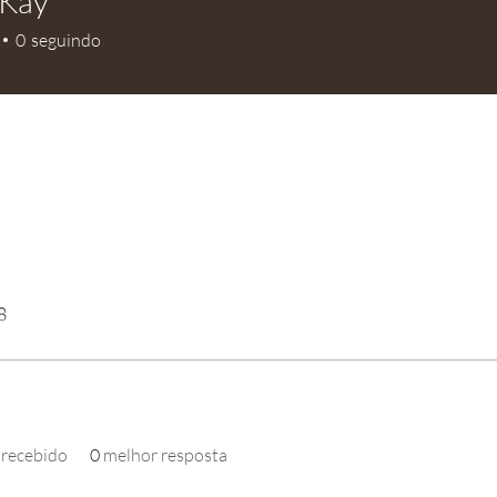
 Kay
0
seguindo
8
 recebido
0
melhor resposta