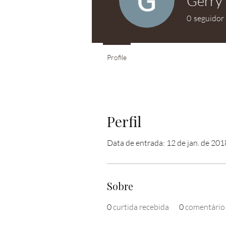
Gerry
0
seguidor
Profile
Perfil
Data de entrada: 12 de jan. de 201
Sobre
0
curtida recebida
0
comentário