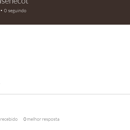
iasenecot
0
seguindo
1
 recebido
0
melhor resposta