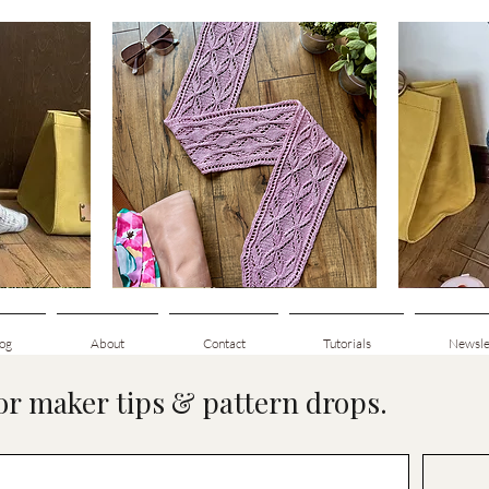
Clematis
Basic
Scarf
Cuff-
pida
Visualização rápida
Vis
Down
Adult
Socks
og
About
Contact
Tutorials
Newsle
for maker tips & pattern drops.