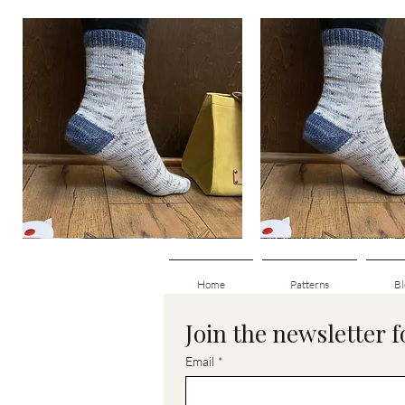
Basic
Basic
Toe-
Toe-
Visualização rápida
Visualização rá
Up
Up
Adult
Kids
Socks
Socks
Home
Patterns
Bl
Join the newsletter 
Email
*