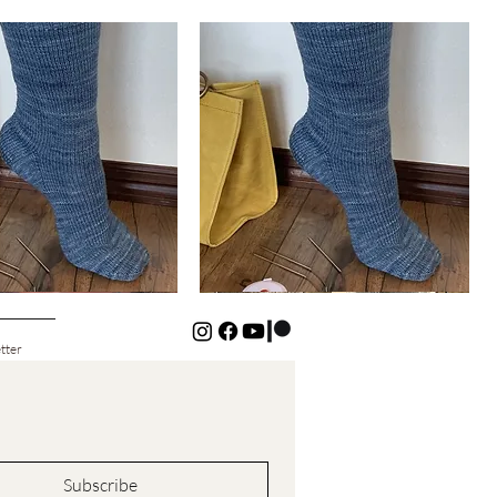
Basic
Cuff-
ualização rápida
Visualização rápida
Down
Kids
Socks
tter
Subscribe