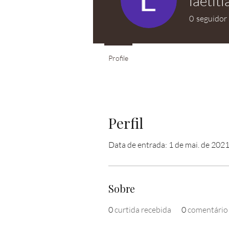
laetit
0
seguidor
Profile
Perfil
Data de entrada: 1 de mai. de 202
Sobre
0
curtida recebida
0
comentário