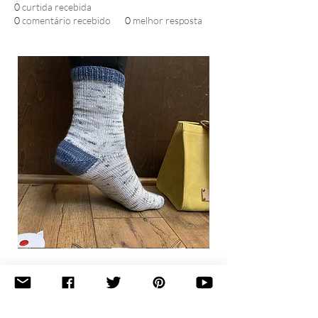
0
curtida recebida
0
comentário recebido
0
melhor resposta
Basic
Toe-
Up
Adult
Socks
Join the newsletter 