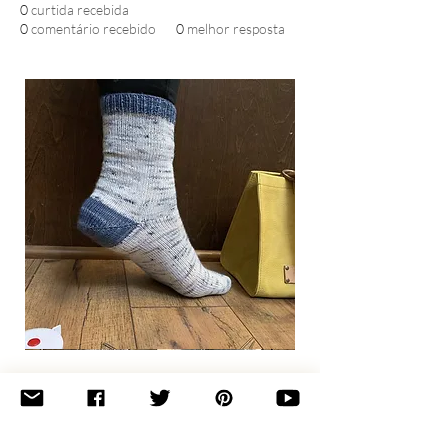
0
curtida recebida
0
comentário recebido
0
melhor resposta
Basic
Toe-
Up
Adult
Socks
Join the newsletter 