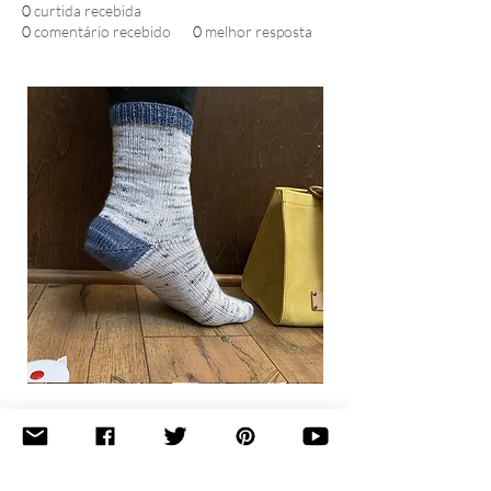
0
curtida recebida
0
comentário recebido
0
melhor resposta
Basic
Toe-
Up
Adult
Socks
Join the newsletter 