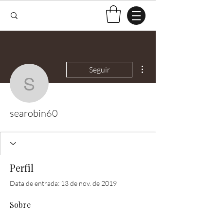
Mais ações
Seguir
searobin60
searobin60
Perfil
Data de entrada: 13 de nov. de 2019
Sobre