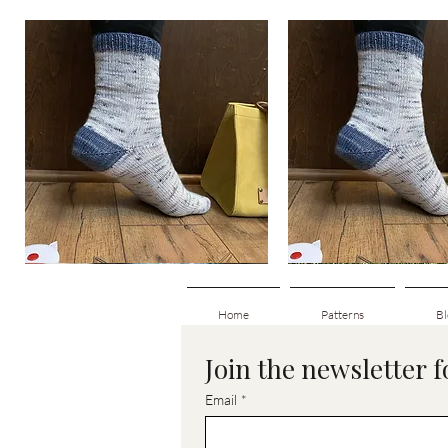
Basic
Basic
Toe-
Toe-
Snabbvisning
Snabbvisnin
Up
Up
Adult
Kids
Socks
Socks
Home
Patterns
Bl
Join the newsletter 
Email
*