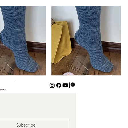
Basic
Cuff-
Snabbvisning
Snabbvisning
Down
Kids
Socks
tter
Subscribe