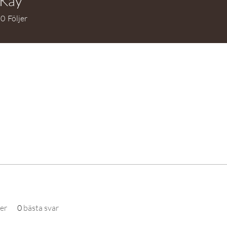
 Kay
0
Följer
er
0
bästa svar