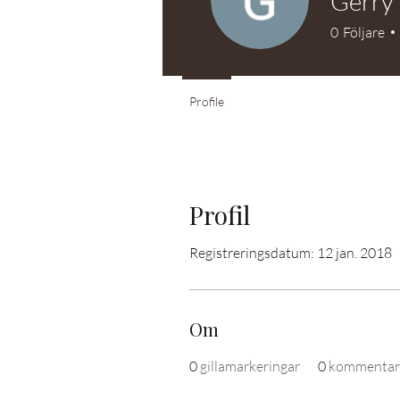
Gerry
0
Följare
Profile
Profil
Registreringsdatum: 12 jan. 2018
Om
0
gillamarkeringar
0
kommentar