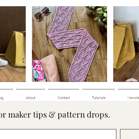
Clematis
Basic
Scarf
Cuff-
g
Snabbvisning
Down
Adult
Socks
og
About
Contact
Tutorials
Newsle
for maker tips & pattern drops.