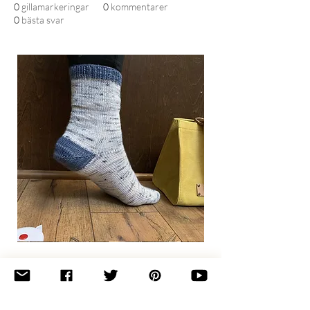
0
gillamarkeringar
0
kommentarer
0
bästa svar
Basic
Toe-
Up
Adult
Socks
Join the newsletter 