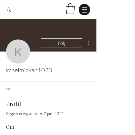
Fler åtgärder
Följ
kchelmickab1023
kchelmickab1023
Profil
Registreringsdatum: 2 jan. 2021
Om