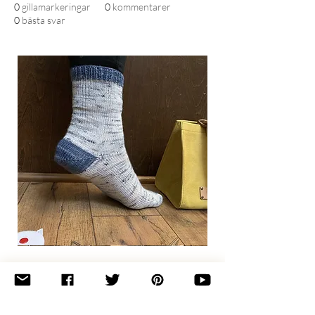
0
gillamarkeringar
0
kommentarer
0
bästa svar
Basic
Toe-
Up
Adult
Socks
Join the newsletter 