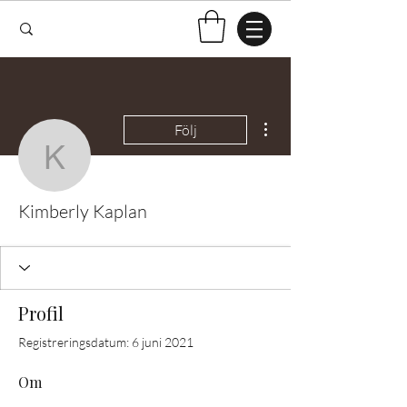
Fler åtgärder
Följ
Kimberly Kaplan
Kimberly Kaplan
Profil
Registreringsdatum: 6 juni 2021
Om