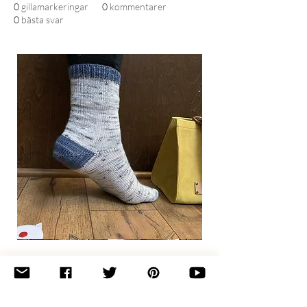
0
gillamarkeringar
0
kommentarer
0
bästa svar
Basic
Toe-
Up
Adult
Socks
Join the newsletter 