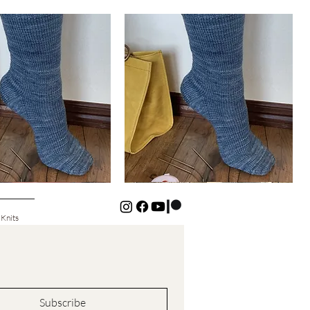
Basic
Cuff-
Snabbvisning
Snabbvisning
Down
Kids
Socks
 Knits
Subscribe