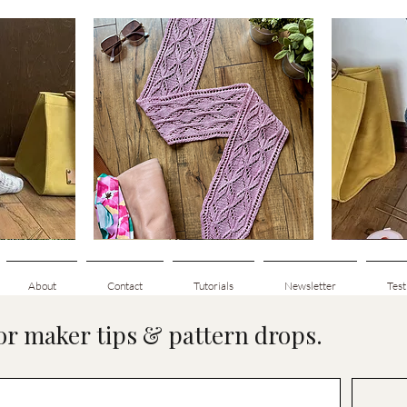
Clematis
Basic
Scarf
Cuff-
g
Snabbvisning
Down
Adult
Socks
About
Contact
Tutorials
Newsletter
Test
for maker tips & pattern drops.