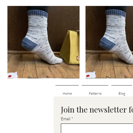
Basic
Basic
Toe-
Toe-
Snabbvisning
Snabbvisnin
Up
Up
Adult
Kids
Socks
Socks
Home
Patterns
Blog
Join the newsletter 
Email
*