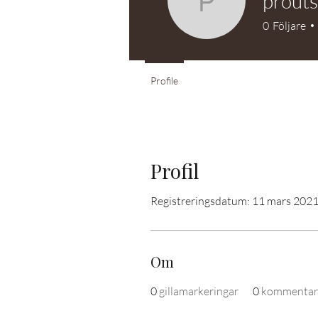
prouts
proutshir
0
Följare
Profile
Profil
Registreringsdatum: 11 mars 202
Om
0
gillamarkeringar
0
kommentar