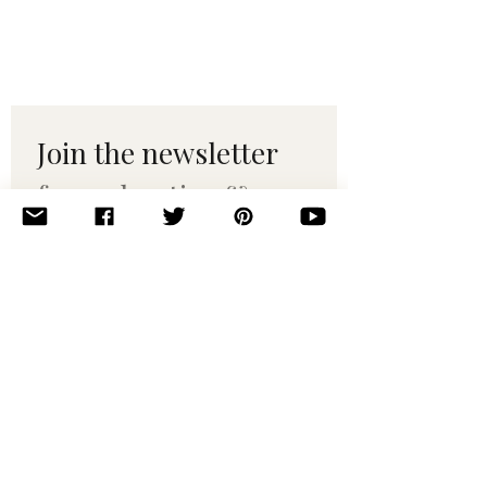
Join the newsletter 
for maker tips & 
pattern drops.
Email
*
Subscribe
I want to subscribe to your 
mailing list.
© 2010–2025 Yumi Yarns. All rights reserved.