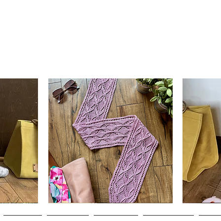
Clematis
Basic
Scarf
Cuff-
Schnellansicht
Down