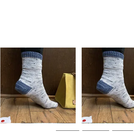
Basic
Basic
Toe-
Toe-
Schnellansicht
Schnellansicht
Up
Up