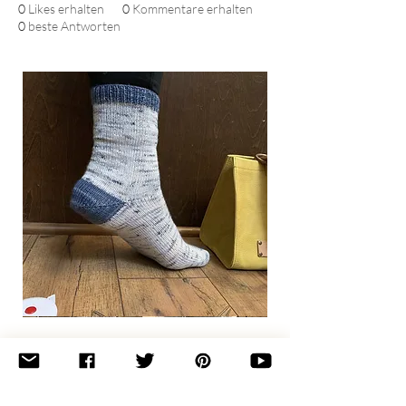
0
Likes erhalten
0
Kommentare erhalten
0
beste Antworten
Basic
Toe-
Up
Adult
Socks
Join the newsletter 