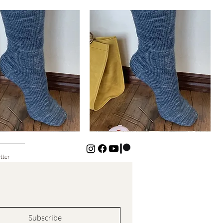
Basic
Cuff-
Schnellansicht
Schnellansicht
Down
Kids
Socks
tter
Subscribe