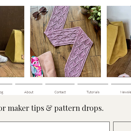
Clematis
Basic
Scarf
Cuff-
t
Schnellansicht
Down
Adult
Socks
og
About
Contact
Tutorials
Newsle
for maker tips & pattern drops.