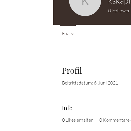
kskap
kskaplan
0
Follower
Profile
Profil
Beitrittsdatum: 6. Juni 2021
Info
0
Likes erhalten
0
Kommentare e