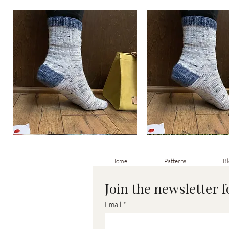
Basic
Basic
Toe-
Toe-
Schnellansicht
Schnellansich
Up
Up
Adult
Kids
Socks
Socks
Home
Patterns
Bl
Join the newsletter 
Email
*