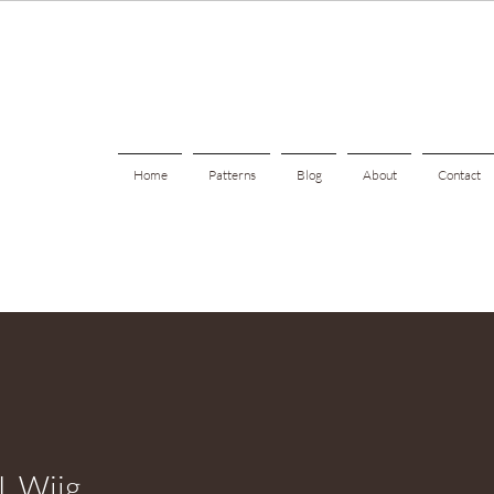
Home
Patterns
Blog
About
Contact
L Wiig