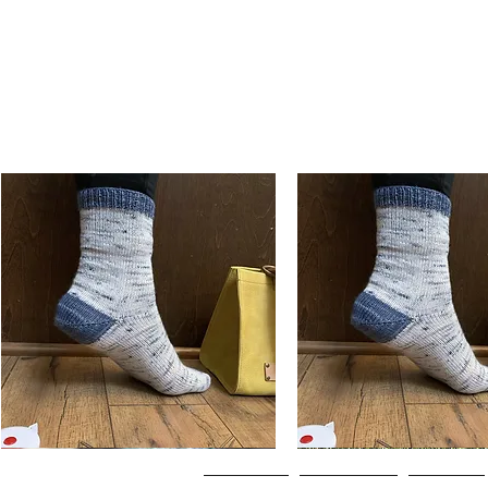
Basic
Basic
Toe-
Toe-
Aperçu rapide
Aperçu rapide
Up
Up