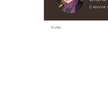
0
Abonné
Test Knitter!
Profile