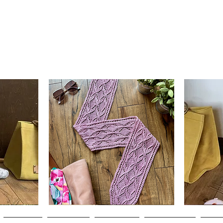
Clematis
Basic
Scarf
Cuff-
Aperçu rapide
Down