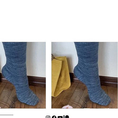
Basic
Cuff-
Aperçu rapide
Aperçu rapide
Down