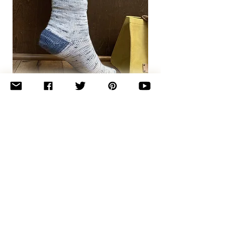
Basic
Toe-
Up
Adult
Socks
Join the newsletter 
for maker tips & 
pattern drops.
Email
*