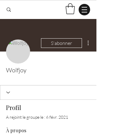
Plus d'actions
S'abonner
Wolfjoy
Test Knitter!
+
4
Profil
A rejoint le groupe le : 6 févr. 2021
À propos