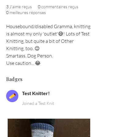
3
J'aime reçus
0
commentaires reçus
0
meilleures réponses
Housebound/disabled Gramma, knitting 
is almost my only 'outlet'😅! Lots of Test 
Knitting, but quite a bit of Other 
Knitting, too. 😉
Smartass. Dog Person. 
Use caution... 😂
Badges
Test Knitter!
Joined a Test Knit